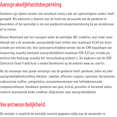
Aansprakelijkheidsbeperking
Goederen zijn tijdens vervoer niet verzekerd, tenzij u dat als opdrachtgever anders heeft
geregeld. Wij adviseren u daarom aan de hand van de waarde van de goederen te
beoordelen of het wenselijk is om een goederentransportverzekering bij uw verzekeraar
af te sluiten.
Binnen Nederland valt het transport onder de wettelijke AVC-condities, wat onder meer
inhoudt dat u de vervoerder aansprakelijk kunt stellen voor maximaal €3,40 per bruto
schade per verloren kilo. Voor grensoverschrijdend vervoer zijn de CMR-bepalingen van
toepassing, waarbij eventuele aansprakelijkheid maximaal SDR 8,33 per schade per
verloren kilo bedraagt, waarbij het factuurbedrag leidend is. De dagkoers van de SDR
(Zwitserse Goud Frank) kunt u vinden (berekenen) op de website www.xe.com/ict.
Als de ontvanger voor goede ontvangst van de goederen heeft getekend, zullen wij elke
aansprakelijkheidsstelling afwijzen. Juwelen, effecten, coupons, specimen, documenten,
radioactieve stoffen, antiquiteiten, verzamelvoorwerpen met liefhebberwaarde,
computersoftware, breekbare goederen van glas, kristal, porselein of keramiek vallen
conform voornoemde beide condities altijd buiten onze aansprakelijkheid.
Verantwoordelijkheid
De verlader is verplicht de wettelijk vereiste gegevens tijdig aan de vervoerder te