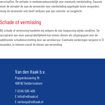
verschaffen. De verlader is medeverantwoordelijk voor eventuele overbelading. Daarom
moet de verlader de aan de vervoerder voor overbelading opgelegde boete vergoeden,
tenzij de vervoerder niet heeft voldaan aan zijn controle- en zorgplicht.
Schade of vermissing
Bij schade of vermissing handelen wij volgens de van toepassing zijnde condities. De
acceptatie van onze aansprakelijkheid kan tevens dienen als uitgangspunt voor de
additionele schadeloosstelling door uw verzekeraar. Eventuele vorderingen verjaren in 12
maanden, te rekenen vanaf de datum van verzending.
Van den Haak b.v.
Poppenbouwing 19
4191 NZ Geldermalsen
T
0345 585 400
E
info@vdhaak.nl
E
verkoop@vdhaak.nl