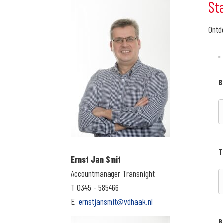
St
Ontd
"
B
T
Ernst Jan Smit
Accountmanager Transnight
T 0345 - 585466
E
ernstjansmit@vdhaak.nl
B