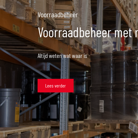
Voorraadbeheer
Voorraadbeheer met r
Altijd weten wat waar is
Lees verder