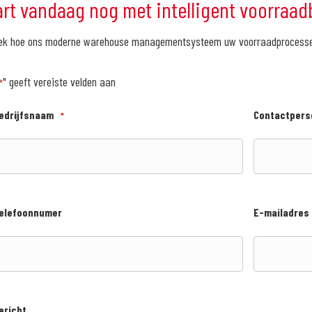
art vandaag nog met intelligent voorraa
ek hoe ons moderne warehouse managementsysteem uw voorraadprocessen
" geeft vereiste velden aan
*
edrijfsnaam
Contactpers
*
elefoonnumer
E-mailadres
ericht