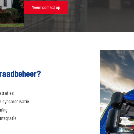
Neem contact op
rraadbeheer?
straties
e synchronisatie
nning
ntegratie