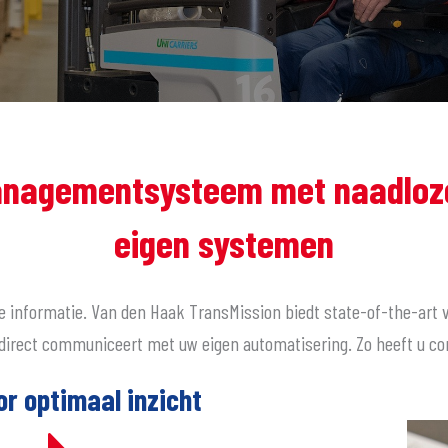
nagementsysteem met naadloze
eigen systemen
le informatie. Van den Haak TransMission biedt state-of-the-a
ect communiceert met uw eigen automatisering. Zo heeft u conti
r optimaal inzicht