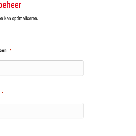
dbeheer
 kan optimaliseren.
oon
*
*