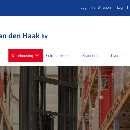
Login TransMission
Login T
Warehousing
Extra services
Branches
Over ons