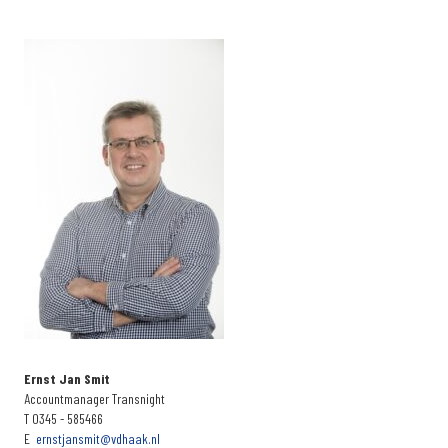
Ernst Jan Smit
Accountmanager Transnight
T 0345 - 585466
E
ernstjansmit@vdhaak.nl