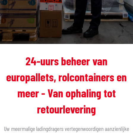
24-uurs beheer van
europallets, rolcontainers en
meer - Van ophaling tot
retourlevering
Uw meermalige ladingdragers vertegenwoordigen aanzienlijke