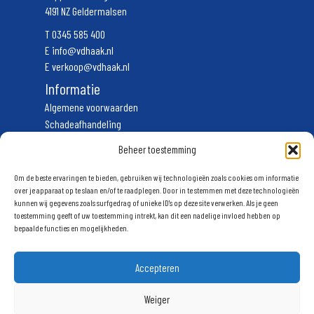
4191 NZ Geldermalsen
T
0345 585 400
E
info@vdhaak.nl
E
verkoop@vdhaak.nl
Informatie
Algemene voorwaarden
Schadeafhandeling
Vervoerscondities
Beheer toestemming
Privacyverklaring
Volg ons
Om de beste ervaringen te bieden, gebruiken wij technologieën zoals cookies om informatie
over je apparaat op te slaan en/of te raadplegen. Door in te stemmen met deze technologieën
kunnen wij gegevens zoals surfgedrag of unieke ID's op deze site verwerken. Als je geen
Schrijf u in voor onze nieuwsbrief
toestemming geeft of uw toestemming intrekt, kan dit een nadelige invloed hebben op
bepaalde functies en mogelijkheden.
Accepteren
Weiger
Aanmelden