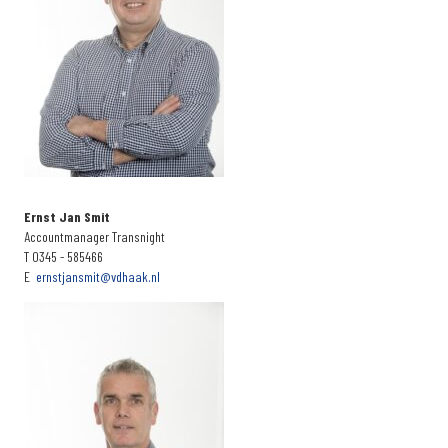
Ernst Jan Smit
Accountmanager Transnight
T 0345 - 585466
E
ernstjansmit@vdhaak.nl