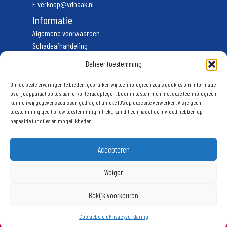
E
verkoop@vdhaak.nl
Informatie
Algemene voorwaarden
Schadeafhandeling
Vervoerscondities
Beheer toestemming
Privacyverklaring
Volg ons
Om de beste ervaringen te bieden, gebruiken wij technologieën zoals cookies om informatie
over je apparaat op te slaan en/of te raadplegen. Door in te stemmen met deze technologieën
kunnen wij gegevens zoals surfgedrag of unieke ID's op deze site verwerken. Als je geen
Schrijf u in voor onze nieuwsbrief
toestemming geeft of uw toestemming intrekt, kan dit een nadelige invloed hebben op
bepaalde functies en mogelijkheden.
Accepteren
Weiger
Aanmelden
Bekijk voorkeuren
Cookiebeleid
Privacyverklaring
© 2025 Van den Haak. Webdesign
Spijker & Co