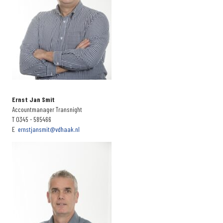
Ernst Jan Smit
Accountmanager Transnight
T 0345 - 585466
E
ernstjansmit@vdhaak.nl