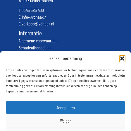
4191 NZ Geldermalsen
T
0345 585 400
E
info@vdhaak.nl
E
verkoop@vdhaak.nl
Informatie
Algemene voorwaarden
Schadeafhandeling
Vervoerscondities
Beheer toestemming
Privacyverklaring
Volg ons
Om de beste ervaringen te bieden, gebruiken wij technologieën zoals cookies om informatie
over je apparaat op te slaan en/of te raadplegen. Door in te stemmen met deze technologieën
kunnen wij gegevens zoals surfgedrag of unieke ID's op deze site verwerken. Als je geen
Schrijf u in voor onze nieuwsbrief
toestemming geeft of uw toestemming intrekt, kan dit een nadelige invloed hebben op
bepaalde functies en mogelijkheden.
Accepteren
Weiger
Aanmelden