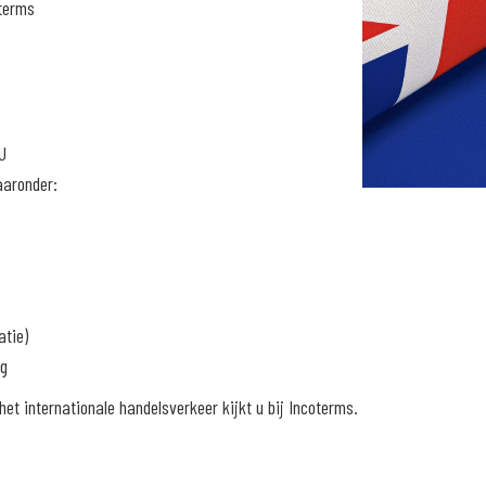
oterms
U
aaronder:
atie)
ng
et internationale handelsverkeer kijkt u bij Incoterms.