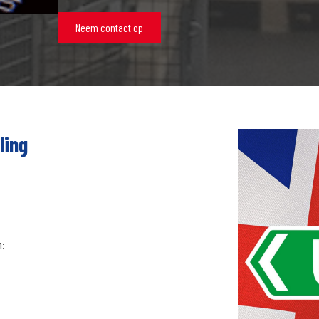
Neem contact op
ling
n: