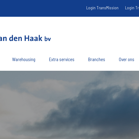
Login TransMission
Login T
Warehousing
Extra services
Branches
Over ons