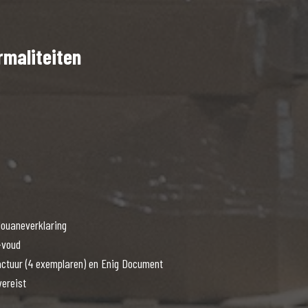
rmaliteiten
douaneverklaring
-voud
actuur (4 exemplaren) en Enig Document
ereist