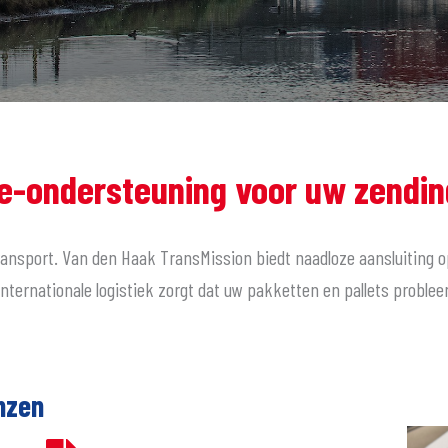
-ondersteuning voor uw zendin
ransport. Van den Haak TransMission biedt naadloze aansluiting o
internationale logistiek zorgt dat uw pakketten en pallets proble
nzen