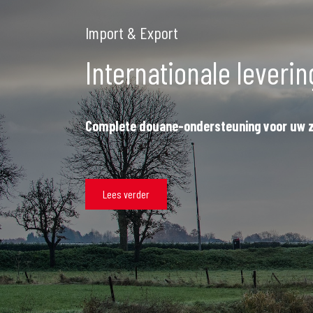
Import & Export
Internationale leveri
Complete douane-ondersteuning voor uw z
Lees verder