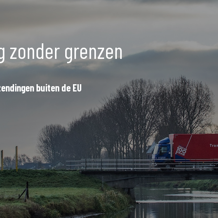
ng zonder grenzen
endingen buiten de EU