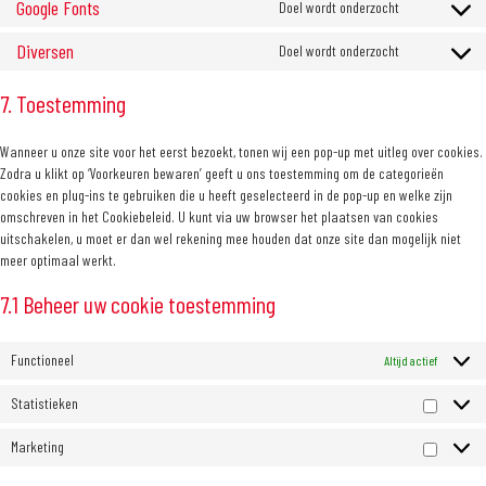
Google Fonts
Doel wordt onderzocht
analytics
service
Consent
adobe-
to
Diversen
Doel wordt onderzocht
fonts
service
Consent
google-
to
7. Toestemming
fonts
service
diversen
Wanneer u onze site voor het eerst bezoekt, tonen wij een pop-up met uitleg over cookies.
Zodra u klikt op ‘Voorkeuren bewaren’ geeft u ons toestemming om de categorieën
cookies en plug-ins te gebruiken die u heeft geselecteerd in de pop-up en welke zijn
omschreven in het Cookiebeleid. U kunt via uw browser het plaatsen van cookies
uitschakelen, u moet er dan wel rekening mee houden dat onze site dan mogelijk niet
meer optimaal werkt.
7.1 Beheer uw cookie toestemming
Functioneel
Altijd actief
Statistieken
Statist
Marketing
Marketi