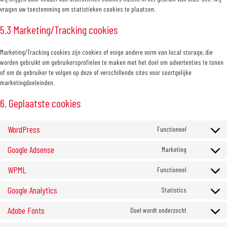
vragen uw toestemming om statistieken cookies te plaatsen.
5.3 Marketing/Tracking cookies
Marketing/Tracking cookies zijn cookies of enige andere vorm van local storage, die
worden gebruikt om gebruikersprofielen te maken met het doel om advertenties te tonen
of om de gebruiker te volgen op deze of verschillende sites voor soortgelijke
marketingdoeleinden.
6. Geplaatste cookies
WordPress
Functioneel
Consent
to
Google Adsense
Marketing
service
Consent
wordpress
to
WPML
Functioneel
service
Consent
google-
to
Google Analytics
Statistics
adsense
service
Consent
wpml
to
Adobe Fonts
Doel wordt onderzocht
service
Consent
google-
to