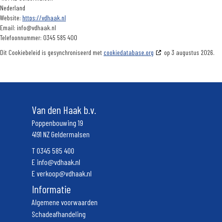
Nederland
Website:
https://vdhaak.nl
Email:
info@
vdhaak.nl
Telefoonnummer: 0345 585 400
Dit Cookiebeleid is gesynchroniseerd met
cookiedatabase.org
op 3 augustus 2026.
Van den Haak b.v.
Poppenbouwing 19
4191 NZ Geldermalsen
T
0345 585 400
E
info@vdhaak.nl
E
verkoop@vdhaak.nl
Informatie
Algemene voorwaarden
Schadeafhandeling