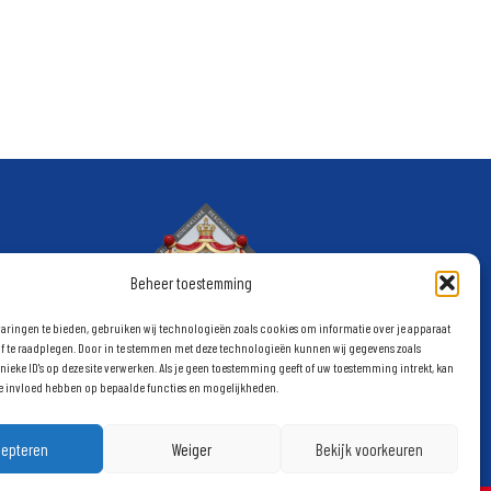
ef
Beheer toestemming
aringen te bieden, gebruiken wij technologieën zoals cookies om informatie over je apparaat
of te raadplegen. Door in te stemmen met deze technologieën kunnen wij gegevens zoals
nieke ID's op deze site verwerken. Als je geen toestemming geeft of uw toestemming intrekt, kan
ge invloed hebben op bepaalde functies en mogelijkheden.
cepteren
Weiger
Bekijk voorkeuren