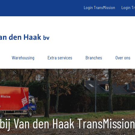
Login TransMission
Login T
Warehousing
Extra services
Branches
Over ons
ij Van den Haak TransMission