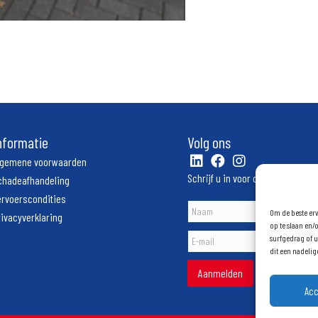
nformatie
Volg ons
lgemene voorwaarden
Schrijf u in voor onze nieuwsbri
chadeafhandeling
ervoerscondities
Om de beste erv
rivacyverklaring
op te slaan en/
surfgedrag of u
dit een nadeli
Aanmelden
Ac