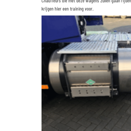
Chauffeurs die met deze wagens zullen gaan rijden
krijgen hier een training voor.