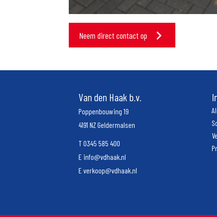
Neem direct contact op
Van den Haak b.v.
I
A
Poppenbouwing 19
S
4191 NZ Geldermalsen
V
T
0345 585 400
P
E
info@vdhaak.nl
E
verkoop@vdhaak.nl