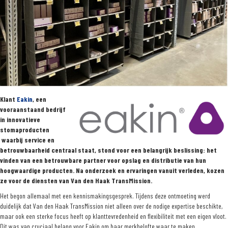
Klant
Eakin
, een
vooraanstaand bedrijf
in innovatieve
stomaproducten
waarbij service en
betrouwbaarheid centraal staat, stond voor een belangrijk beslissing: het
vinden van een betrouwbare partner voor opslag en distributie van hun
hoogwaardige producten. Na onderzoek en ervaringen vanuit verleden, kozen
ze voor de diensten van Van den Haak TransMission.
Het begon allemaal met een kennismakingsgesprek. Tijdens deze ontmoeting werd
duidelijk dat Van den Haak TransMission niet alleen over de nodige expertise beschikte,
maar ook een sterke focus heeft op klanttevredenheid en flexibiliteit met een eigen vloot.
Dit was van cruciaal belang voor Eakin om haar merkbelofte waar te maken.