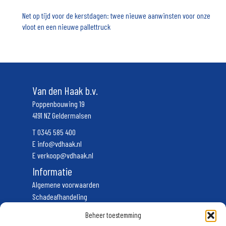
Net op tijd voor de kerstdagen: twee nieuwe aanwinsten voor onze
vloot en een nieuwe pallettruck
Van den Haak b.v.
Poppenbouwing 19
4191 NZ Geldermalsen
T
0345 585 400
E
info@vdhaak.nl
E
verkoop@vdhaak.nl
Informatie
Algemene voorwaarden
Schadeafhandeling
Vervoerscondities
Beheer toestemming
Privacyverklaring