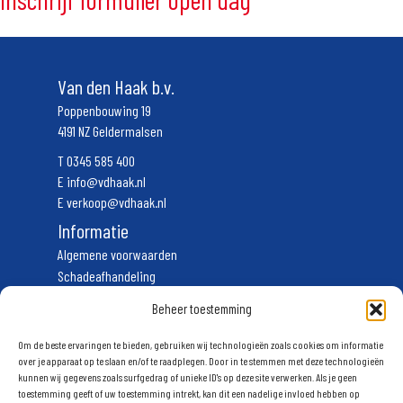
Van den Haak b.v.
Poppenbouwing 19
4191 NZ Geldermalsen
T
0345 585 400
E
info@vdhaak.nl
E
verkoop@vdhaak.nl
Informatie
Algemene voorwaarden
Schadeafhandeling
Vervoerscondities
Beheer toestemming
Privacyverklaring
Volg ons
Om de beste ervaringen te bieden, gebruiken wij technologieën zoals cookies om informatie
over je apparaat op te slaan en/of te raadplegen. Door in te stemmen met deze technologieën
kunnen wij gegevens zoals surfgedrag of unieke ID's op deze site verwerken. Als je geen
Schrijf u in voor onze nieuwsbrief
toestemming geeft of uw toestemming intrekt, kan dit een nadelige invloed hebben op