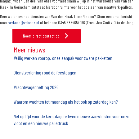
magazijnvloer. Een deel van onze voorraad slaan wij op in het warehouse van Van den
Haak. In Gorinchem ontstaat hierdoor ruimte voor het opslaan van maatwerk-pallets.
Meer weten over de diensten van Van den Haak TransMission? Stuur een emailbericht
naar
verkoop@vdhaak.nl
of bel naar 0345 585465/466 (Ernst Jan Smit / Otto de Jong).
Neem direct contact op
Meer nieuws
Veilig werken voorop: onze aanpak voor zware pakketten
Dienstverlening rond de feestdagen
Vrachtwagenheffing 2026
Waarom wachten tot maandag als het ook op zaterdag kan?
Net op tijd voor de kerstdagen: twee nieuwe aanwinsten voor onze
vloot en een nieuwe pallettruck