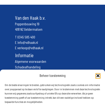
Van den Haak b.v.
Poppenbouwing 19
4191 NZ Geldermalsen
T
0345 585 400
E
info@vdhaak.nl
E
verkoop@vdhaak.nl
Informatie
Algemene voorwaarden
Schadeafhandeling
Vervoerscondities
Beheer toestemming
Privacyverklaring
Volg ons
Om de beste ervaringen te bieden, gebruiken wij technologieën zoals cookies om informatie
over je apparaat op te slaan en/of te raadplegen. Door in te stemmen met deze technologieën
kunnen wij gegevens zoals surfgedrag of unieke ID's op deze site verwerken. Als je geen
Schrijf u in voor onze nieuwsbrief
toestemming geeft of uw toestemming intrekt, kan dit een nadelige invloed hebben op
bepaalde functies en mogelijkheden.