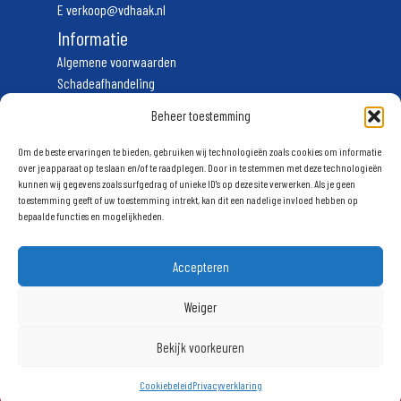
E
verkoop@vdhaak.nl
Informatie
Algemene voorwaarden
Schadeafhandeling
Vervoerscondities
Beheer toestemming
Privacyverklaring
Volg ons
Om de beste ervaringen te bieden, gebruiken wij technologieën zoals cookies om informatie
over je apparaat op te slaan en/of te raadplegen. Door in te stemmen met deze technologieën
kunnen wij gegevens zoals surfgedrag of unieke ID's op deze site verwerken. Als je geen
Schrijf u in voor onze nieuwsbrief
toestemming geeft of uw toestemming intrekt, kan dit een nadelige invloed hebben op
bepaalde functies en mogelijkheden.
Accepteren
Weiger
Aanmelden
Bekijk voorkeuren
Cookiebeleid
Privacyverklaring
© 2025 Van den Haak. Webdesign
Spijker & Co