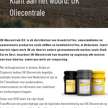
Klant aan het woord: OK
Oliecentrale
OK Oliecentrale B.V. is dé distributeur van brandstoffen, smeermiddelen en
aanverwante producten zoals AdBlue en koelvloeistoffen, in Nederland. Zowel
van het eigen merk OK als diverse andere gerenommeerde merken zoals Shell,
Eni en Oest, waardoor OK Oliecentrale kan inspelen op nagenoeg alle wensen
van haar klanten, zowel qua merk als toepassing.
Met verkoopkantoren in Arnhem, Breda en
Staphorst bedient OK Oliecentrale dagelijks
zakelijke klanten door heel Nederland en zijn ze
24/7 bereikbaar voor productadvies,
smeerschema’s en informatie over onderhoud
en producteigenschappen.
Sinds eind 2018 levert Van den Haak
TransMission een grote bijdrage aan de logistieke dienstverlening van OK Oliecentrale op