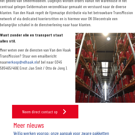
het gebied van smeermiddelen. Dagelijks worden orders vanuit het warehouse in het
centraal gelegen Geldermalsen verzendklaar gemaakt en verstuurd naar de diverse
klanten. Van den Haak regelt de fijnmazige distributie via het betrouwbare TransMission
netwerk of via dedicated koeriersritten en is hiermee voor OK Oliecentrale een
belangrijke schakel in de dienstverlening naar haar klanten.
Want zonder olie en transport staat
alles stil.
Meer weten over de diensten van Van den Haak
TransMission? Stuur een emailbericht
naar
verkoop@vdhaak.nl
of bel naar 0345
585465/466( Ernst Jan Smit / Otto de Jong ).
Neem direct contact op
Meer nieuws
Veilig werken voorop: onze aanpak voor zware pakketten