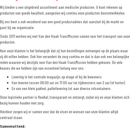
Wij bieden u een uitgebreid assortiment aan medische producten. U kunt rekenen op
producten van goede kwaliteit, aangezien wij continu onze producten doorontwikkelen.
Bij ons bent u ook verzekerd van een goed productadvies dat aansluit bij de markt en
past bij uw organisatie.
Sinds 2011 werken wij met Van den Haak TransMission samen voor het transport van onze
producten.
Voor onze klanten is het belangrijk dat zij hun bestellingen ontvangen op de plaats waar
zij dit willen hebben. Ook hier verandert de zorg continu en dat is dan ook een belangrijke
reden waarom wij destijds voor Van den Haak TransMission hebben gekozen. De vele
keuzes die we hebben zijn van essentieel belang voor ons:
Levering in het centrale magazijn, op etage of bij de bewoners.
Van leveren tussen 08:00 uur en 17:00 uur tot tijdvensters van 2 uur (of korter).
En van een klein pakket, palletlevering tot aan diverse rolcontainers.
Onze logistieke partner is flexibel, transparant en ontzorgt, zodat wij en onze klanten zich
bezig kunnen houden met zorg.
Hierdoor zorgen wij er samen voor dat de eisen en wensen van onze klanten altijd
centraal staan.
Samenvattend: