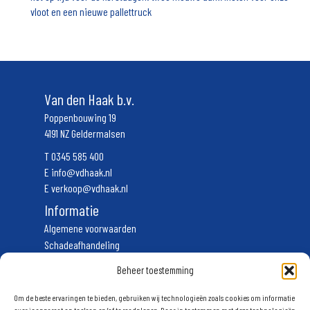
vloot en een nieuwe pallettruck
Van den Haak b.v.
Poppenbouwing 19
4191 NZ Geldermalsen
T
0345 585 400
E
info@vdhaak.nl
E
verkoop@vdhaak.nl
Informatie
Algemene voorwaarden
Schadeafhandeling
Vervoerscondities
Beheer toestemming
Privacyverklaring
Volg ons
Om de beste ervaringen te bieden, gebruiken wij technologieën zoals cookies om informatie