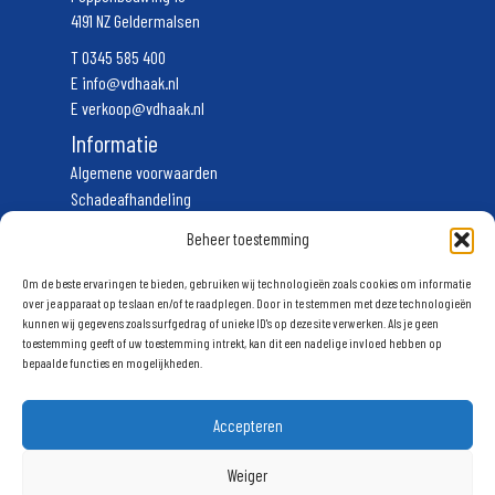
4191 NZ Geldermalsen
T
0345 585 400
E
info@vdhaak.nl
E
verkoop@vdhaak.nl
Informatie
Algemene voorwaarden
Schadeafhandeling
Vervoerscondities
Beheer toestemming
Privacyverklaring
Volg ons
Om de beste ervaringen te bieden, gebruiken wij technologieën zoals cookies om informatie
over je apparaat op te slaan en/of te raadplegen. Door in te stemmen met deze technologieën
kunnen wij gegevens zoals surfgedrag of unieke ID's op deze site verwerken. Als je geen
Schrijf u in voor onze nieuwsbrief
toestemming geeft of uw toestemming intrekt, kan dit een nadelige invloed hebben op
bepaalde functies en mogelijkheden.
Accepteren
Weiger
Aanmelden