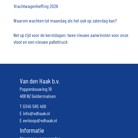
Vrachtwagenheffing 2026
Waarom wachten tot maandag als het ook op zaterdag kan?
Net op tijd voor de kerstdagen: twee nieuwe aanwinsten voor onze
vloot en een nieuwe pallettruck
Van den Haak b.v.
Poppenbouwing 19
4191 NZ Geldermalsen
T
0345 585 400
E
info@vdhaak.nl
E
verkoop@vdhaak.nl
Informatie