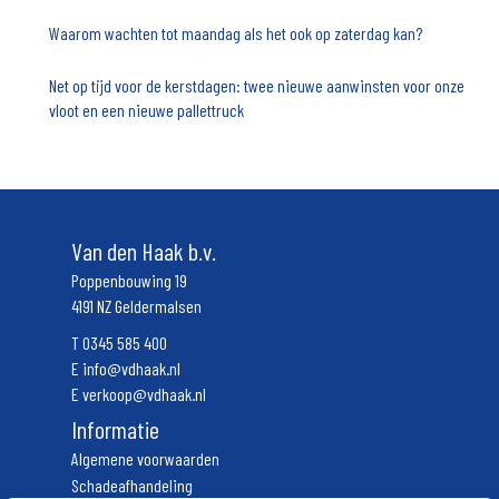
Waarom wachten tot maandag als het ook op zaterdag kan?
Net op tijd voor de kerstdagen: twee nieuwe aanwinsten voor onze
vloot en een nieuwe pallettruck
Van den Haak b.v.
Poppenbouwing 19
4191 NZ Geldermalsen
T
0345 585 400
E
info@vdhaak.nl
E
verkoop@vdhaak.nl
Informatie
Algemene voorwaarden
Schadeafhandeling