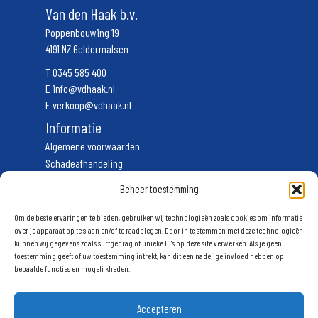
Van den Haak b.v.
Poppenbouwing 19
4191 NZ Geldermalsen
T
0345 585 400
E
info@vdhaak.nl
E
verkoop@vdhaak.nl
Informatie
Algemene voorwaarden
Schadeafhandeling
Vervoerscondities
Beheer toestemming
Privacyverklaring
Volg ons
Om de beste ervaringen te bieden, gebruiken wij technologieën zoals cookies om informatie
over je apparaat op te slaan en/of te raadplegen. Door in te stemmen met deze technologieën
kunnen wij gegevens zoals surfgedrag of unieke ID's op deze site verwerken. Als je geen
Schrijf u in voor onze nieuwsbrief
toestemming geeft of uw toestemming intrekt, kan dit een nadelige invloed hebben op
bepaalde functies en mogelijkheden.
Accepteren