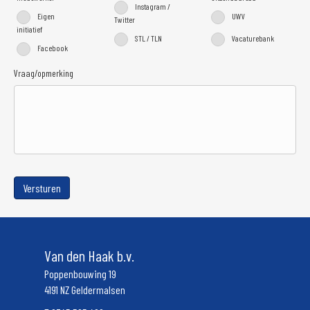
Instagram /
Eigen
UWV
Twitter
initiatief
STL / TLN
Vacaturebank
Facebook
Vraag/opmerking
Versturen
Van den Haak b.v.
Poppenbouwing 19
4191 NZ Geldermalsen