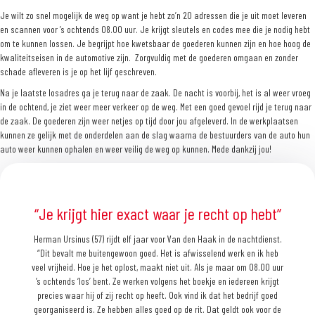
Je wilt zo snel mogelijk de weg op want je hebt zo’n 20 adressen die je uit moet leveren
en scannen voor ’s ochtends 08.00 uur. Je krijgt sleutels en codes mee die je nodig hebt
om te kunnen lossen. Je begrijpt hoe kwetsbaar de goederen kunnen zijn en hoe hoog de
kwaliteitseisen in de automotive zijn. Zorgvuldig met de goederen omgaan en zonder
schade afleveren is je op het lijf geschreven.
Na je laatste losadres ga je terug naar de zaak. De nacht is voorbij, het is al weer vroeg
in de ochtend, je ziet weer meer verkeer op de weg. Met een goed gevoel rijd je terug naar
de zaak. De goederen zijn weer netjes op tijd door jou afgeleverd. In de werkplaatsen
kunnen ze gelijk met de onderdelen aan de slag waarna de bestuurders van de auto hun
auto weer kunnen ophalen en weer veilig de weg op kunnen. Mede dankzij jou!
“Je krijgt hier exact waar je recht op hebt”
Martin van Bommel (57) werkt al zevenendertig jaar voor Van den Haak.
Herman Ursinus (57) rijdt elf jaar voor Van den Haak in de nachtdienst.
Herman Ursinus (57) rijdt elf jaar voor Van den Haak in de nachtdienst.
Edwin Lagarde (49) loopt vijftien jaar mee bij Van den Haak. Nu is hij
Edwin Lagarde (49) loopt vijftien jaar mee bij Van den Haak. Nu is hij
“Dit bevalt me buitengewoon goed. Het is afwisselend werk en ik heb
“Dit bevalt me buitengewoon goed. Het is afwisselend werk en ik heb
Hij rijdt op een bakwagen in de dag distributie. “Ik ben gelijk na mijn
chauffeur op de trailer in de dagdistributie. “Ik vind het werk heel
chauffeur op de trailer in de dagdistributie. “Ik vind het werk heel
Bas Klok (27) werkt als loodsmedewerker in de avonddienst van 17.00
Annebeth Oomen (22) rijdt op de bus in de dagdistributie. Ook is ze in
afwisselend. Van den Haak is een bedrijf waar je van op aan kunt. Er is
veel vrijheid. Hoe je het oplost, maakt niet uit. Als je maar om 08.00 uur
afwisselend. Van den Haak is een bedrijf waar je van op aan kunt. Er is
veel vrijheid. Hoe je het oplost, maakt niet uit. Als je maar om 08.00 uur
militaire dienst hier begonnen. Elke dag is nog steeds een uitdaging.
opleiding om haar C-rijbewijs voor de bakwagen te halen. “Voor mij was
uur tot 02.00 uur. “Ik kom uit de horeca. Die ligt door corona plat. Een
weinig gezeur hier en ze waarderen het dat je meedenkt. Ik vind het een
weinig gezeur hier en ze waarderen het dat je meedenkt. Ik vind het een
’s ochtends ‘los’ bent. Ze werken volgens het boekje en iedereen krijgt
’s ochtends ‘los’ bent. Ze werken volgens het boekje en iedereen krijgt
Het werk vind ik afwisselend. We zijn een solide en gezond bedrijf, en
tip uit mijn netwerk leidde naar deze baan. Ik ben in de loods begonnen.
het altijd een droombaan om op de vrachtwagen te rijden. Mijn hele
precies waar hij of zij recht op heeft. Ook vind ik dat het bedrijf goed
precies waar hij of zij recht op heeft. Ook vind ik dat het bedrijf goed
fijne werkgever. Als je je ding goed doet, is er niks aan de hand. Ook
zijn hard gegroeid de laatste jaren. Ik heb ook een taak als mentor-
fijne werkgever. Als je je ding goed doet, is er niks aan de hand. Ook
familie zit in het transport en mijn vriend ook. Ergens had ik eerst
Binnen acht maanden heb ik veel kansen gekregen. Nu doe ik de
georganiseerd is. Ze hebben alles goed op de rit. Dat geldt ook voor de
georganiseerd is. Ze hebben alles goed op de rit. Dat geldt ook voor de
vind ik de vastigheid lekker. Als er afspraken te maken zijn, houden ze
vind ik de vastigheid lekker. Als er afspraken te maken zijn, houden ze
chauffeur. Wanneer nieuwe mensen aangenomen worden, maak ik ze