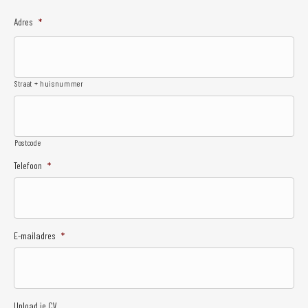
Adres
*
Straat + huisnummer
Postcode
Telefoon
*
E-mailadres
*
Upload je CV