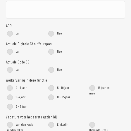
ADR
Ja
Nee
Actuele Digitale Chauffeurspas
Ja
Nee
Actuele Code 95
Ja
Nee
Werkervaring in deze functie
0 – 1 jaar
5 – 10 jaar
15 jaar en
meer
1- 3 jaar
10 – 15 jaar
3 – 5 jaar
Vacature voor het eerste gezien bij
Van den Haak
LinkedIn
medewerker
Uitzendbureau