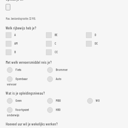
Max. bestandsgrootte: 32 MB.
Welk rijbewijs heb je?
A
BE
D
AM
C
DE
B
CE
Met welk vervoersmiddel reis je?
Fiets
Brommer
Openbaar
Auto
vervoer
Wat is je opleidingsniveau?
Geen
MBO
WO
Voortgezet
HBO
onderwijs
Hoeveel uur wil je wekelijks werken?