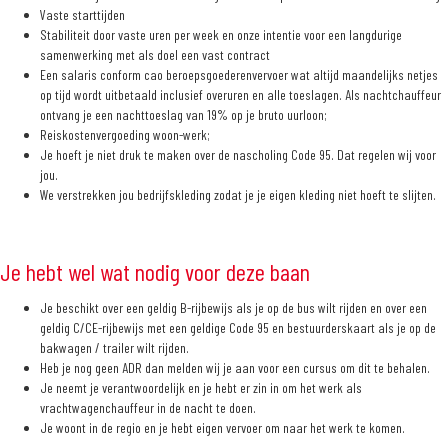
Vaste starttijden
Stabiliteit door vaste uren per week en onze intentie voor een langdurige
samenwerking met als doel een vast contract
Een salaris conform cao beroepsgoederenvervoer wat altijd maandelijks netjes
op tijd wordt uitbetaald inclusief overuren en alle toeslagen. Als nachtchauffeur
ontvang je een nachttoeslag van 19% op je bruto uurloon;
Reiskostenvergoeding woon-werk;
Je hoeft je niet druk te maken over de nascholing Code 95. Dat regelen wij voor
jou.
We verstrekken jou bedrijfskleding zodat je je eigen kleding niet hoeft te slijten.
Je hebt wel wat nodig voor deze baan
Je beschikt over een geldig B-rijbewijs als je op de bus wilt rijden en over een
geldig C/CE-rijbewijs met een geldige Code 95 en bestuurderskaart als je op de
bakwagen / trailer wilt rijden.
Heb je nog geen ADR dan melden wij je aan voor een cursus om dit te behalen.
Je neemt je verantwoordelijk en je hebt er zin in om het werk als
vrachtwagenchauffeur in de nacht te doen.
Je woont in de regio en je hebt eigen vervoer om naar het werk te komen.