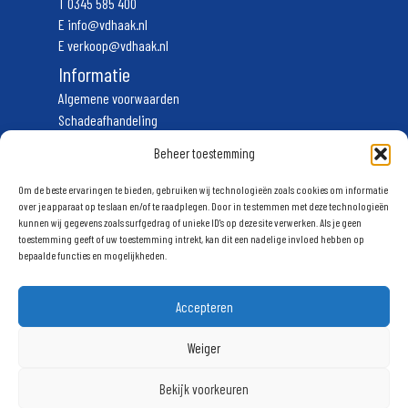
T
0345 585 400
E
info@vdhaak.nl
E
verkoop@vdhaak.nl
Informatie
Algemene voorwaarden
Schadeafhandeling
Vervoerscondities
Beheer toestemming
Privacyverklaring
Volg ons
Om de beste ervaringen te bieden, gebruiken wij technologieën zoals cookies om informatie
over je apparaat op te slaan en/of te raadplegen. Door in te stemmen met deze technologieën
kunnen wij gegevens zoals surfgedrag of unieke ID's op deze site verwerken. Als je geen
Schrijf u in voor onze nieuwsbrief
toestemming geeft of uw toestemming intrekt, kan dit een nadelige invloed hebben op
bepaalde functies en mogelijkheden.
Accepteren
Weiger
Aanmelden
Bekijk voorkeuren