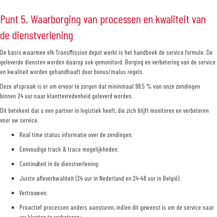
Punt 5. Waarborging van processen en kwaliteit van
de dienstverlening
De basis waarmee elk TransMission depot werkt is het handboek de service formule. De
geleverde diensten worden daarop ook gemonitord. Borging en verbetering van de service
en kwaliteit worden gehandhaaft door bonus/malus regels.
Deze afspraak is er om ervoor te zorgen dat mininmaal 98,5 % van onze zendingen
binnen 24 uur naar klanttevredenheid geleverd worden.
Dit betekent dat u een partner in logistiek heeft, die zich blijft monitoren en verbeteren
voor uw service.
Real time status informatie over de zendingen;
Eenvoudige track & trace mogelijkheden;
Continuïteit in de dienstverlening;
Juiste afleverkwaliteit (24 uur in Nederland en 24-48 uur in België);
Vertrouwen;
Proactief processen anders aansturen, indien dit gewenst is om de service naar
uw klanten te verbeteren;