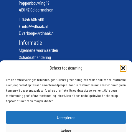
Poppenbouwing 19
4191 NZ Geldermalsen
T
0345 585 400
E
info@vdhaak.nl
E
verkoop@vdhaak.nl
Informatie
Algemene voorwaarden
Schadeafhandeling
Vervoerscondities
Beheer toestemming
Privacyverklaring
Volg ons
Om de beste ervaringen te bieden, gebruiken wij technologieën zoals cookies om informatie
over je apparaat op te slaan en/of te raadplegen. Door in te stemmen met deze technologieën
kunnen wij gegevens zoals surfgedrag of unieke ID's op deze site verwerken. Als je geen
Schrijf u in voor onze nieuwsbrief
toestemming geeft of uw toestemming intrekt, kan dit een nadelige invloed hebben op
bepaalde functies en mogelijkheden.
Accepteren
Weiger