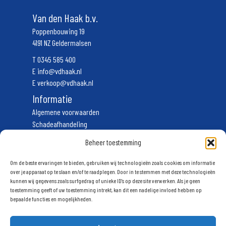
Van den Haak b.v.
Poppenbouwing 19
4191 NZ Geldermalsen
T
0345 585 400
E
info@vdhaak.nl
E
verkoop@vdhaak.nl
Informatie
Algemene voorwaarden
Schadeafhandeling
Vervoerscondities
Beheer toestemming
Privacyverklaring
Volg ons
Om de beste ervaringen te bieden, gebruiken wij technologieën zoals cookies om informatie
over je apparaat op te slaan en/of te raadplegen. Door in te stemmen met deze technologieën
kunnen wij gegevens zoals surfgedrag of unieke ID's op deze site verwerken. Als je geen
Schrijf u in voor onze nieuwsbrief
toestemming geeft of uw toestemming intrekt, kan dit een nadelige invloed hebben op
bepaalde functies en mogelijkheden.